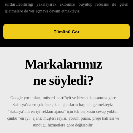
sürdürülebilirliği yakalayarak ekibimizi büyütüp referans ile gelen
işletmelere de yer açmaya devam etmekteyiz.
Tümünü Gör
Markalarımız
ne söyledi?
Google yorumları, müşteri portföyü ve hizmet kapsamına göre
Sakarya’da en çok öne çıkan ajansların başında gelmekteyiz.
“Sakarya’nın en iyi reklam ajansı” için tek bir kesin cevap yoktur,
çünkü “en iyi” ajans; müşteri sayısı, yorum puanı, proje kalitesi ve
sunduğu hizmetlere göre değişebilir.