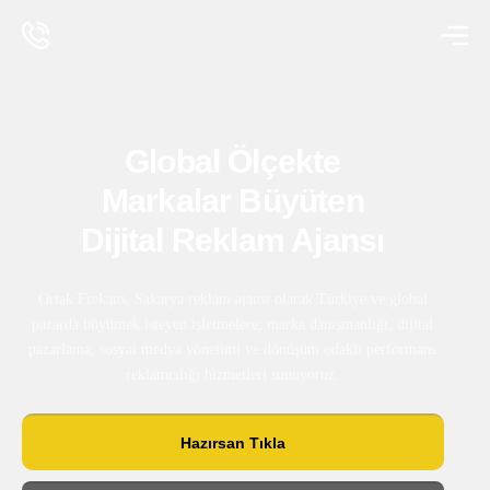
Global Ölçekte
Markalar Büyüten
Dijital Reklam Ajansı
Ortak Frekans, Sakarya reklam ajansı olarak Türkiye ve global
pazarda büyümek isteyen işletmelere; marka danışmanlığı, dijital
pazarlama, sosyal medya yönetimi ve dönüşüm odaklı performans
reklamcılığı hizmetleri sunuyoruz.
Hazırsan Tıkla