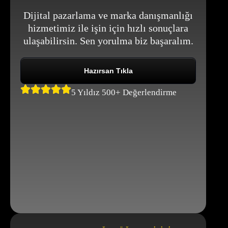
Dijital pazarlama ve marka danışmanlığı
hizmetimiz ile işin için hızlı sonuçlara
ulaşabilirsin. Sen yorulma biz başaralım.
Hazırsan Tıkla
5 Yıldız 500+ Değerlendirme