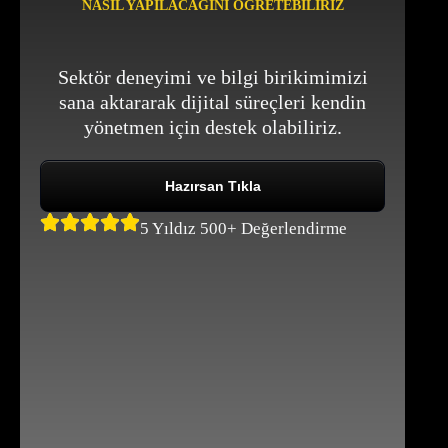
NASIL YAPILACAĞINI ÖĞRETEBILIRIZ
Sektör deneyimi ve bilgi birikimimizi
sana aktararak dijital süreçleri kendin
yönetmen için destek olabiliriz.
Hazırsan Tıkla
5 Yıldız 500+ Değerlendirme