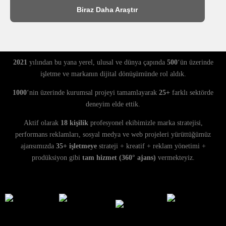
Biraz Daha Araştır
2021
yılından bu yana yerel, ulusal ve dünya çapında
500
‘ün üzerinde
işletme ve markanın dijital dönüşümünde rol aldık.
1000
‘nin üzerinde kurumsal projeyi tamamlayarak
25+
farklı sektörde
deneyim elde ettik.
Aktif olarak
18 kişilik
profesyonel ekibimizle marka stratejisi,
performans reklamları, sosyal medya ve web projeleri yürüttüğümüz
ajansımızda
35+ işletmeye
strateji + kreatif + reklam yönetimi +
prodüksiyon gibi
tam hizmet (360° ajans)
vermekteyiz.