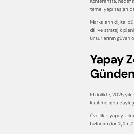
Konferansta, hedef k
temel yapı taşları de
Markaların dijital d
dili ve stratejik pl
unsurlarının güven o
Yapay Ze
Gündem
Etkinlikte, 2025 yıl
katılımcılarla paylaşı
Özellikle yapay zekan
hızlanan dönüşüm üze