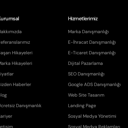
Kurumsal
Hizmetlerimiz
Hakkımızda
Marka Danışmanlığı
eferanslarımız
E-İhracat Danışmanlığı
aşarı Hikayeleri
E-Ticaret Danışmanlığı
arka Hikayeleri
Dijital Pazarlama
iyatlar
SEO Danışmanlığı
izden Haberler
Google ADS Danışmanlığı
log
Web Site Tasarım
cretsiz Danışmanlık
Landing Page
ariyer
Sosyal Medya Yönetimi
letişim
Sosyal Medya Reklamları