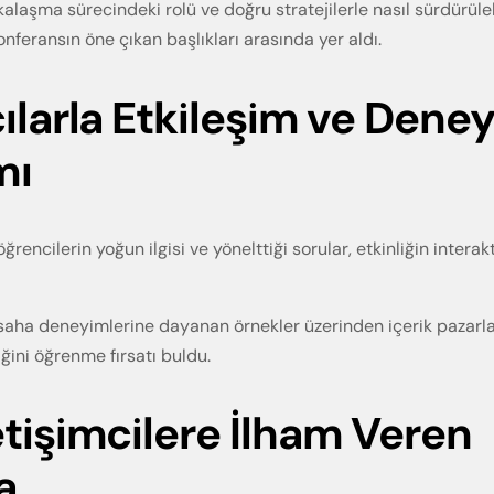
rkalaşma sürecindeki rolü ve doğru stratejilerle nasıl sürdürüleb
onferansın öne çıkan başlıkları arasında yer aldı.
cılarla Etkileşim ve Dene
mı
encilerin yoğun ilgisi ve yönelttiği sorular, etkinliğin interak
k saha deneyimlerine dayanan örnekler üzerinden içerik pazarl
ğini öğrenme fırsatı buldu.
etişimcilere İlham Veren
a