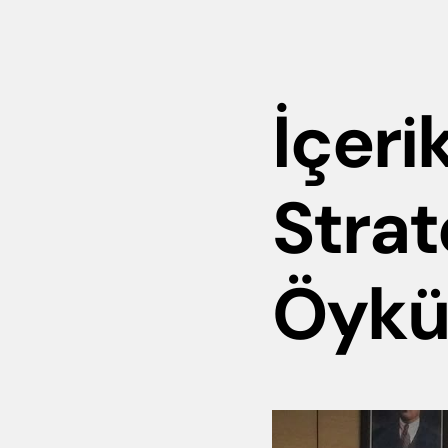
İçeri
Strat
Öykü