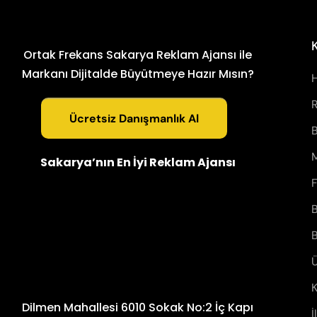
Ortak Frekans Sakarya Reklam Ajansı ile
Markanı Dijitalde Büyütmeye Hazır Mısın?
R
Ücretsiz Danışmanlık Al
B
M
Sakarya’nın En İyi Reklam Ajansı
F
B
B
Ü
K
Dilmen Mahallesi 6010 Sokak No:2 İç Kapı
İ