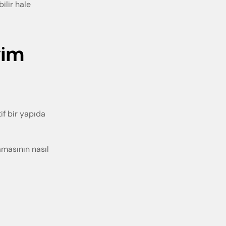
ilir hale
yim
tif bir yapıda
amasının nasıl