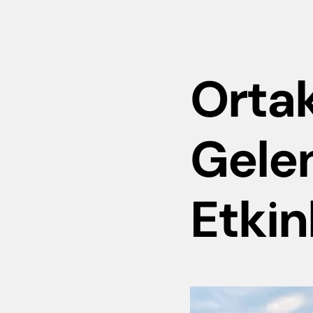
Orta
Gelen
Etkinl