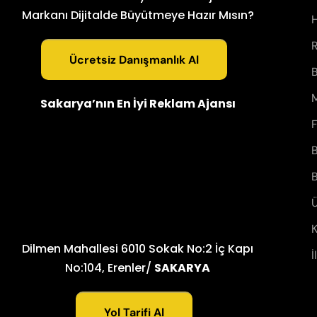
Markanı Dijitalde Büyütmeye Hazır Mısın?
R
Ücretsiz Danışmanlık Al
B
M
Sakarya’nın En İyi Reklam Ajansı
F
B
B
Ü
K
Dilmen Mahallesi 6010 Sokak No:2 İç Kapı
İ
No:104, Erenler/
SAKARYA
Yol Tarifi Al