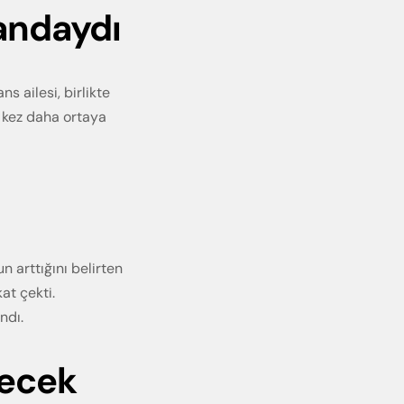
andaydı
s ailesi, birlikte
ir kez daha ortaya
 arttığını belirten
at çekti.
ndı.
decek