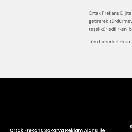
Ortak Frekans Dijita
getirerek sürdürmey
teşekkür edilirken, 
Tüm haberleri okum
Ortak Frekans Sakarya Reklam Ajansı ile