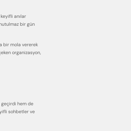
eyifli anılar
unutulmaz bir gün
a bir mola vererek
 çeken organizasyon,
t geçirdi hem de
yifli sohbetler ve